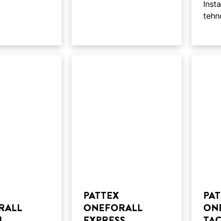
Inst
tehn
PATTEX
PA
RALL
ONEFORALL
ON
L
EXPRESS
TA