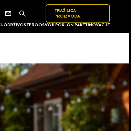
TRAŽILICA
PROIZVODA
XU
ODRŽIVOST
PRO
OSVOJI POKLON PAKET
INOVACIJE