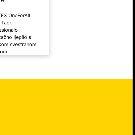
EX OneForAll
 Tack -
esionalo
ažno ljepilo s
kom svestranom
gom