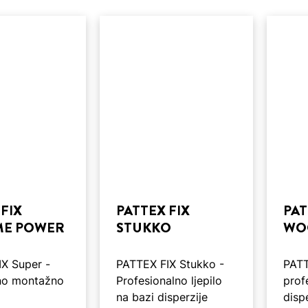
FIX
PATTEX FIX
PAT
ME POWER
STUKKO
WO
X Super -
PATTEX FIX Stukko -
PATT
lno montažno
Profesionalno ljepilo
prof
na bazi disperzije
dispe