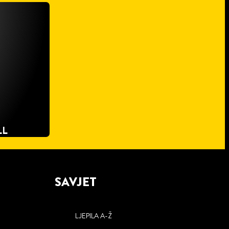
LL
SAVJET
LJEPILA A-Ž