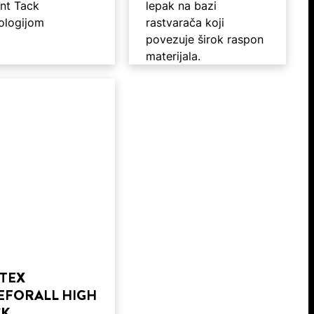
ant Tack
lepak na bazi
ologijom
rastvarača koji
povezuje širok raspon
materijala.
TTEX
EFORALL HIGH
CK