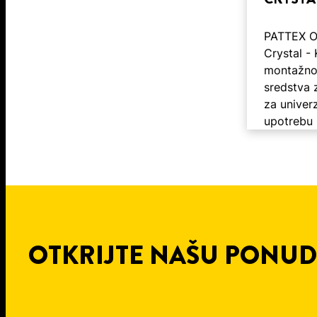
PATTEX On
Crystal -
montažnog
sredstva z
za univer
upotrebu
OTKRIJTE NAŠU PONU