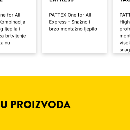
e for All
PATTEX One for All
PATT
 Kombinacija
Express - Snažno i
High
 ljepila i
brzo montažno ljepilo
prof
a brtvljenje
mont
zalnu
viso
sna
DU PROIZVODA