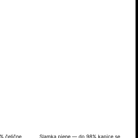
% čelične
Slamka pjene — do 98% kapice se