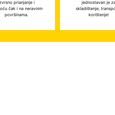
zvrsno prianjanje i
jednostavan je z
toću čak i na neravnim
skladištenje, transpo
površinama.
korištenje!