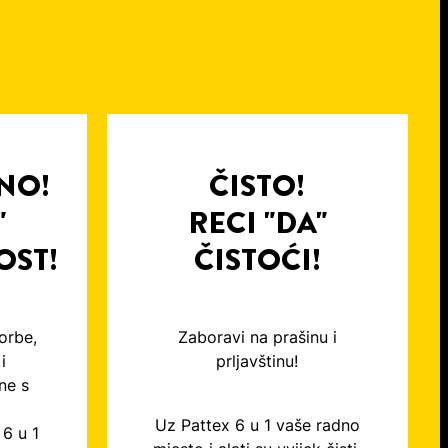
NO!
ČISTO!
"
RECI "DA"
OST!
ČISTOĆI!
orbe,
Zaboravi na prašinu i
i
prljavštinu!
ne s
Uz Pattex 6 u 1 vaše radno
 6 u 1