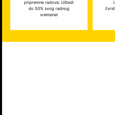
pripremne radove. Uštedi
i
do 50% svog radnog
čvrs
vremena!