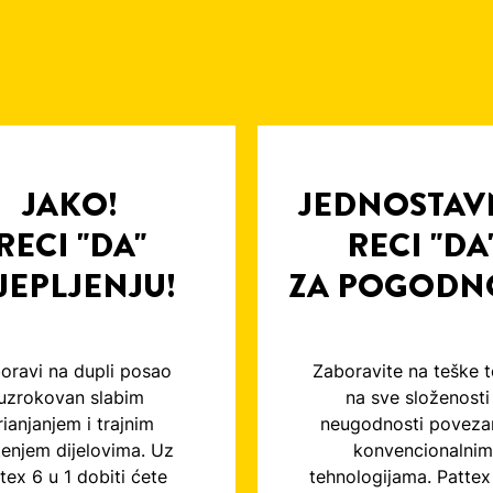
JAKO!
JEDNOSTAV
RECI "DA"
RECI "DA
JEPLJENJU!
ZA POGODN
oravi na dupli posao
Zaboravite na teške t
uzrokovan slabim
na sve složenosti 
rianjanjem i trajnim
neugodnosti poveza
tenjem dijelovima. Uz
konvencionalnim
tex 6 u 1 dobiti ćete
tehnologijama. Pattex