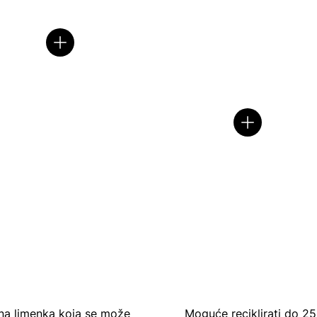
na limenka koja se može
Moguće reciklirati do 25