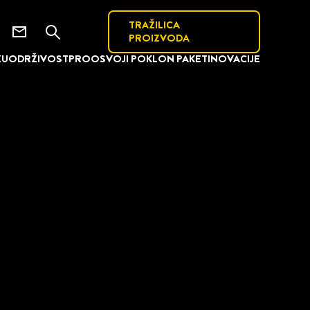
TRAŽILICA
PROIZVODA
XU
ODRŽIVOST
PRO
OSVOJI POKLON PAKET
INOVACIJE