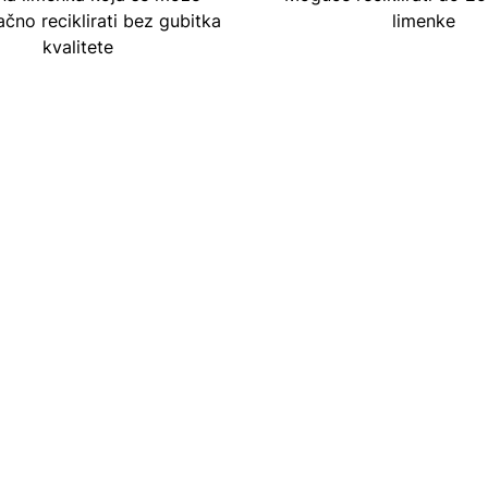
čno reciklirati bez gubitka
limenke
kvalitete