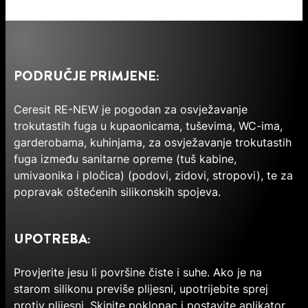
PODRUČJE PRIMJENE:
Ceresit RE-NEW je pogodan za osvježavanje
trokutastih fuga u kupaonicama, tuševima, WC-ima,
garderobama, kuhinjama, za osvježavanje trokutastih
fuga između sanitarne opreme (tuš kabine,
umivaonika i pločica) (podovi, zidovi, stropovi), te za
popravak oštećenih silikonskih spojeva.
UPOTREBA:
Provjerite jesu li površine čiste i suhe. Ako je na
starom silikonu previše plijesni, upotrijebite sprej
protiv plijesni. Skinite poklopac i postavite aplikator