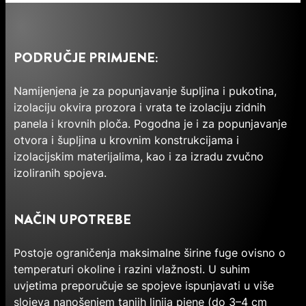
PODRUČJE PRIMJENE:
Namijenjena je za popunjavanje šupljina i pukotina,
izolaciju okvira prozora i vrata te izolaciju zidnih
panela i krovnih ploča. Pogodna je i za popunjavanje
otvora i šupljina u krovnim konstrukcijama i
izolacijskim materijalima, kao i za izradu zvučno
izoliranih spojeva.
NAČIN UPOTREBE
Postoje ograničenja maksimalne širine fuge ovisno o
temperaturi okoline i razini vlažnosti. U suhim
uvjetima preporučuje se spojeve ispunjavati u više
slojeva nanošenjem tanjih linija pjene (do 3–4 cm