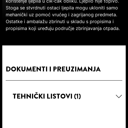
korištenje ljepila u cik-cak obliku. Ljepilo nije topivo.
Stoga se stvrdnuti ostaci ljepila mogu ukloniti samo
mehanički uz pomoć vrućeg i zagrijanog predmeta.
Ostatke i ambalažu zbrinuti u skladu s propisima i
propisima koji uređuju područje zbrinjavanja otpada.
DOKUMENTI I PREUZIMANJA
TEHNIČKI LISTOVI
(1)